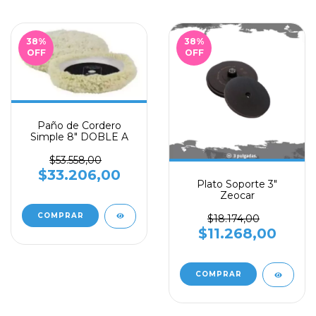
38
%
38
%
OFF
OFF
Paño de Cordero
Simple 8" DOBLE A
$53.558,00
$33.206,00
Plato Soporte 3"
Zeocar
$18.174,00
$11.268,00