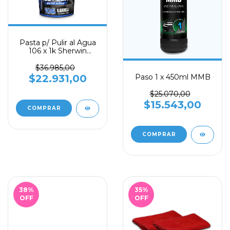
Pasta p/ Pulir al Agua
106 x 1k Sherwin
Williams
$36.985,00
$22.931,00
Paso 1 x 450ml MMB
$25.070,00
$15.543,00
38
%
35
%
OFF
OFF