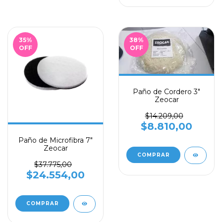
35
%
38
%
OFF
OFF
Paño de Cordero 3"
Zeocar
$14.209,00
$8.810,00
Paño de Microfibra 7"
Zeocar
$37.775,00
$24.554,00