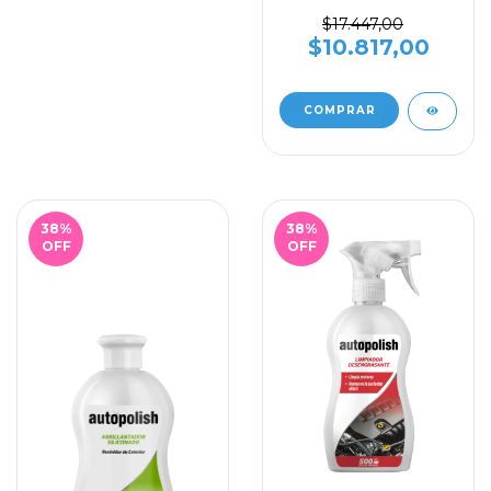
450ml
$17.447,00
$10.817,00
38
%
38
%
OFF
OFF