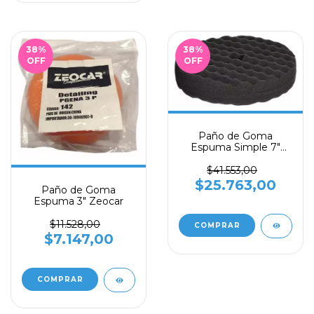
38
%
38
%
OFF
OFF
Paño de Goma
Espuma Simple 7"
ZEOCAR
$41.553,00
$25.763,00
Paño de Goma
Espuma 3" Zeocar
$11.528,00
$7.147,00