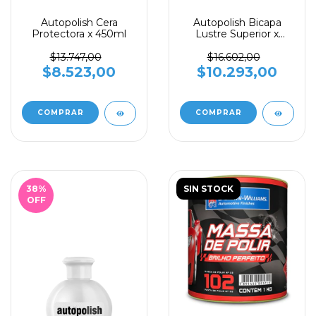
Autopolish Cera
Autopolish Bicapa
Protectora x 450ml
Lustre Superior x
450ml
$13.747,00
$16.602,00
$8.523,00
$10.293,00
38
%
SIN STOCK
OFF