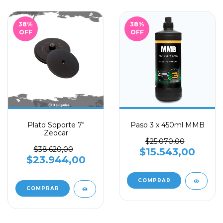
38
%
38
%
OFF
OFF
Plato Soporte 7"
Paso 3 x 450ml MMB
Zeocar
$25.070,00
$38.620,00
$15.543,00
$23.944,00