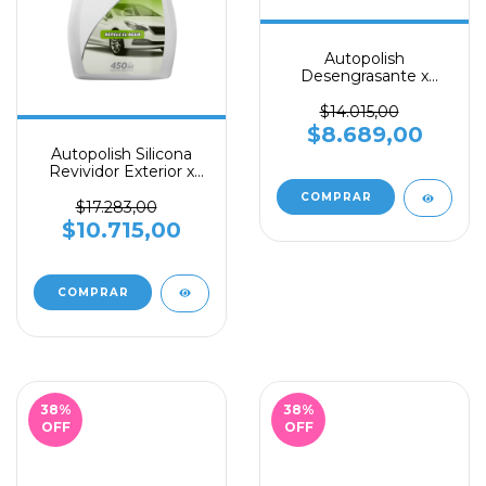
Autopolish
Desengrasante x
450ml
$14.015,00
$8.689,00
Autopolish Silicona
Revividor Exterior x
450ml
$17.283,00
$10.715,00
38
%
38
%
OFF
OFF