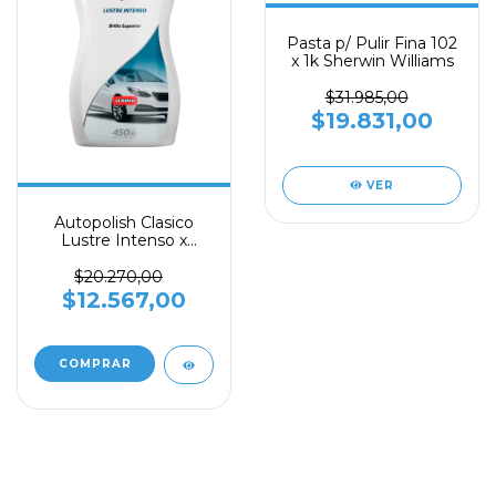
Pasta p/ Pulir Fina 102
x 1k Sherwin Williams
$31.985,00
$19.831,00
VER
Autopolish Clasico
Lustre Intenso x
900ml
$20.270,00
$12.567,00