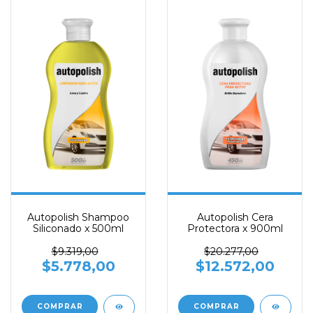
Autopolish Shampoo
Autopolish Cera
Siliconado x 500ml
Protectora x 900ml
$9.319,00
$20.277,00
$5.778,00
$12.572,00