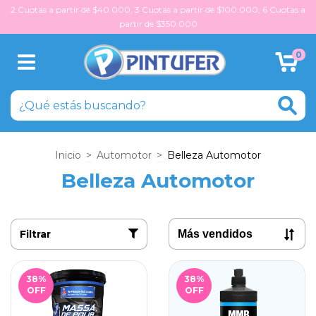
2 Cuotas a partir de $40.000, 3 Cuotas a partir de $100.000, 6 Cuotas a
partir de $350.000
0
Inicio
>
Automotor
>
Belleza Automotor
Belleza Automotor
Filtrar
38
%
38
%
OFF
OFF