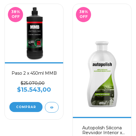
38
%
38
%
OFF
OFF
Paso 2 x 450ml MMB
$25.070,00
$15.543,00
Autopolish Silicona
Revividor Interior x