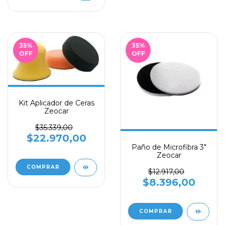
35
%
35
%
OFF
OFF
Kit Aplicador de Ceras
Zeocar
$35.339,00
$22.970,00
Paño de Microfibra 3"
Zeocar
$12.917,00
$8.396,00